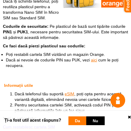
Dacă îți schimbi telefonul, poți
reutiliza plasticul pentru a
transforma Nano SIM în Micro
SIM sau Standard SIM.
Codurile de securitate:
Pe plasticul de bază sunt tipărite codurile
PIN1
și
PUK1
, necesare pentru securitatea SIM-ului. Este important
să păstrezi această informație.
Ce faci dacă pierzi plasticul sau codurile:
Poți restabili cartela SIM vizitând un magazin Orange.
Dacă ai nevoie de codurile PIN sau PUK, vezi
aici
cum le poți
recupera.
Informații utile
Dacă telefonul tău suportă
eSIM
, poți opta pentru această
variantă digitală, eliminând nevoia unei cartele fizice.
Pentru securitatea cartelei SIM, activează codul PIN și
păstrează informațiile într-un loc sigur.
Vezi
şi articolele:
Ți-a fost util acest răspuns?
Da
Nu
Cum restabilesc cartela SIM