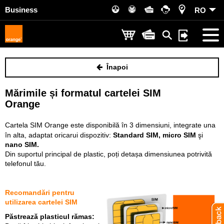
Business
RO
Înapoi
Mărimile și formatul cartelei SIM
Orange
Cartela SIM Orange este disponibilă în 3 dimensiuni, integrate una
în alta, adaptat oricarui dispozitiv:
Standard SIM,
micro SIM
şi
nano SIM.
Din suportul principal de plastic, poți detașa dimensiunea potrivită
telefonul tău.
Recomandări pentru
utilizarea cartelei SIM
Păstrează plasticul rămas: