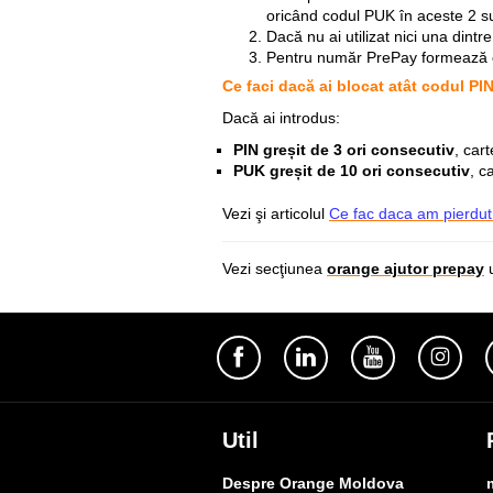
oricând codul PUK în aceste 2 s
Dacă nu ai utilizat nici una dint
Pentru număr PrePay
formează 
Ce faci dacă ai blocat atât codul PI
Dacă ai introdus:
PIN greșit de 3 ori consecutiv
, car
PUK greșit de 10 ori consecutiv
, c
Vezi şi articolul
Ce fac daca am pierdut 
Vezi secţiunea
orange ajutor prepay
u
Util
Despre Orange Moldova