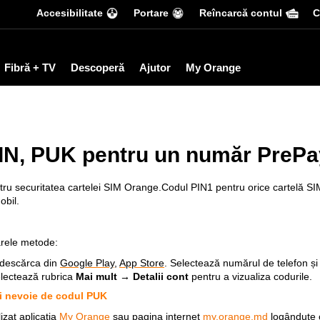
Accesibilitate
Portare
Reîncarcă contul
С
Fibră + TV
Descoperă
Ajutor
My Orange
PIN, PUK pentru un număr PrePa
tru securitatea cartelei SIM Orange.Codul PIN1 pentru orice cartelă SI
obil.
arele metode:
 descărca din
Google Play
,
App Store
. Selectează numărul de telefon ș
lectează rubrica
Mai mult → Detalii cont
pentru a vizualiza codurile.
ai nevoie de codul PUK
izat aplicația
My Orange
sau pagina internet
my.orange.md
logândute c