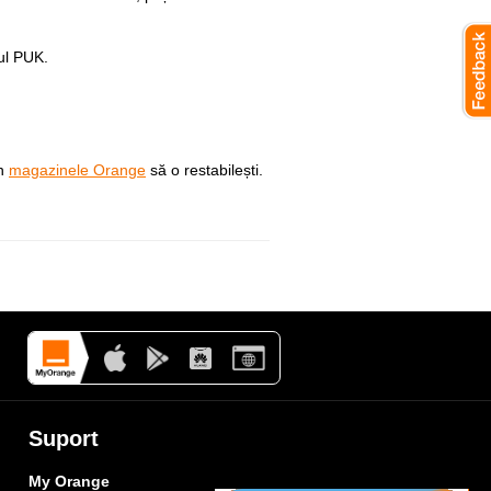
ul PUK.
in
magazinele Orange
să o restabilești.
Suport
My Orange