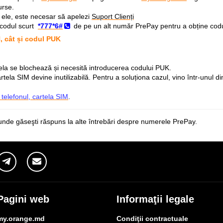
urse.
re ele, este necesar să apelezi
Suport Clienți
codul scurt
*777*6#
de pe un alt număr PrePay pentru a obține cod
N, cât și codul PUK
tela se blochează și necesită introducerea codului PUK.
artela SIM devine inutilizabilă. Pentru a soluționa cazul, vino într-unul d
telefonul, cartela SIM
.
nde găseşti răspuns la alte întrebări despre numerele PrePay.
Pagini web
Informaţii legale
my.orange.md
Condiţii contractuale