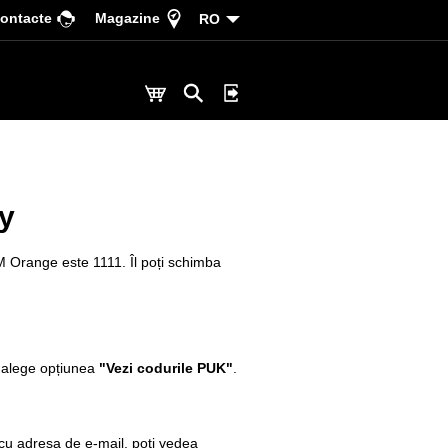
ontacte
Magazine
RO
y
M Orange este 1111. Îl poți schimba
i alege opțiunea
"Vezi codurile PUK"
.
u adresa de e-mail, poți vedea