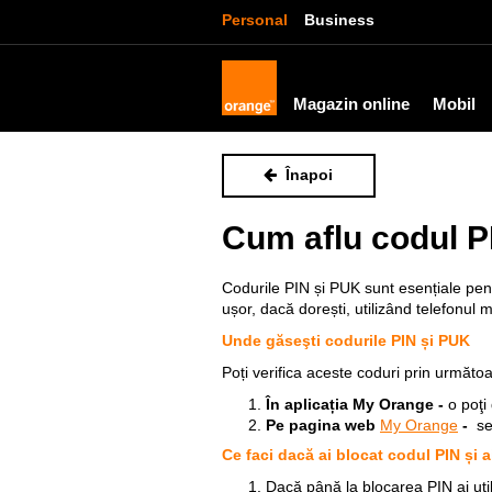
Personal
Business
Magazin online
Mobil
Înapoi
Cum aflu codul 
Codurile PIN și PUK sunt esențiale pen
ușor, dacă dorești, utilizând telefonul m
Unde găseşti codurile PIN și PUK
Poți verifica aceste coduri prin următo
În aplicația My Orange -
o poţi
Pe pagina web
My Orange
-
se
Ce faci dacă ai blocat codul PIN și 
Dacă până la blocarea PIN ai util