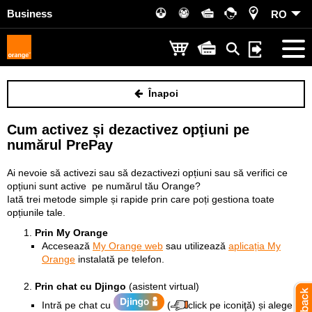
Business
RO
Înapoi
Cum activez și dezactivez opţiuni pe
numărul PrePay
Ai nevoie să activezi sau să dezactivezi opțiuni sau să verifici ce
opțiuni sunt active pe numărul tău Orange?
Iată trei metode simple și rapide prin care poți gestiona toate
opțiunile tale.
Prin My Orange
Accesează
My Orange web
sau utilizează
aplicația My
Orange
instalată pe telefon.
Prin chat cu Djingo
(asistent virtual)
Intră pe chat cu
(
click pe iconiţă) și alege