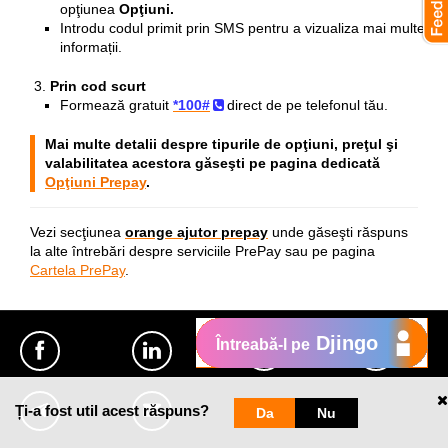
opţiunea
Opţiuni.
Introdu codul primit prin SMS pentru a vizualiza mai multe
informații.
Prin cod scurt
Formează gratuit
*100#
direct de pe telefonul tău.
Mai multe detalii despre tipurile de opţiuni, preţul şi
valabilitatea acestora găseşti pe pagina dedicată
Opţiuni Prepay
.
Vezi secţiunea
orange ajutor prepay
unde găseşti răspuns
la alte întrebări despre serviciile PrePay sau pe pagina
Cartela PrePay
.
Djingo
Întreabă-l pe
Ți-a fost util acest răspuns?
Da
Nu