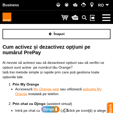
Business
RO
Înapoi
Cum activez și dezactivez opţiuni pe
numărul PrePay
Ai nevoie să activezi sau să dezactivezi opțiuni sau să verifici ce
opțiuni sunt active pe numărul tău Orange?
Iată trei metode simple și rapide prin care poți gestiona toate
opțiunile tale.
Prin My Orange
Accesează
My Orange web
sau utilizează
aplicația My
Orange
instalată pe telefon.
Prin chat cu Djingo
(asistent virtual)
Intră pe chat cu
(
click pe iconiţă) și alege