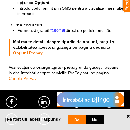
opţiunea
Opţiuni.
Introdu codul primit prin SMS pentru a vizualiza mai multe
informații.
Prin cod scurt
Formează gratuit
*100#
direct de pe telefonul tău.
Mai multe detalii despre tipurile de opţiuni, preţul şi
valabilitatea acestora găseşti pe pagina dedicată
Opţiuni Prepay
.
Vezi secţiunea
orange ajutor prepay
unde găseşti răspuns
la alte întrebări despre serviciile PrePay sau pe pagina
Cartela PrePay
.
Djingo
Întreabă-l pe
Ți-a fost util acest răspuns?
Da
Nu