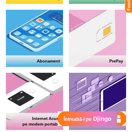
Abonament
PrePay
Djingo
Internet Acum
Internet
Întreabă-l pe
pe modem portabil
pe telefon mobil