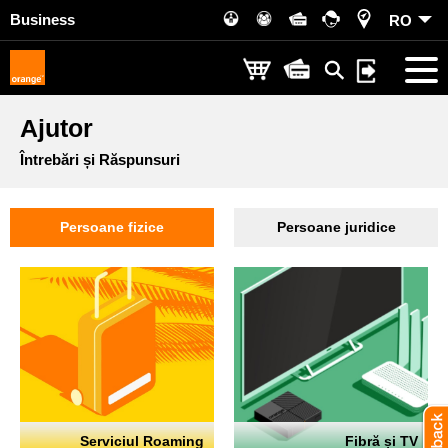
Business
RO
Ajutor
Întrebări și Răspunsuri
Persoane fizice
Persoane juridice
Serviciul Roaming
Fibră și TV