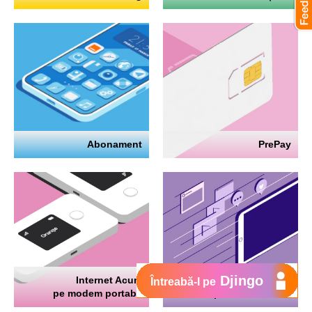
Abonament
PrePay
Djingo
Internet Acum
Internet
Întreabă-l pe
pe modem portabil
pe telefon mobil