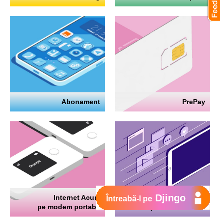
Abonament
PrePay
Djingo
Internet Acum
Internet
Întreabă-l pe
pe modem portabil
pe telefon mobil