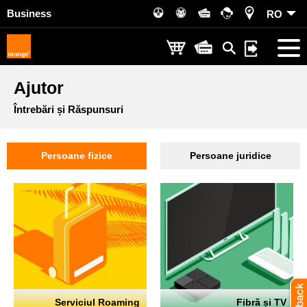
Business
RO
Ajutor
Întrebări și Răspunsuri
Persoane fizice
Persoane juridice
Serviciul Roaming
Fibră și TV