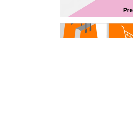
Pr
Magazin On
Ghidul utilizatorului Fibră + TV Int