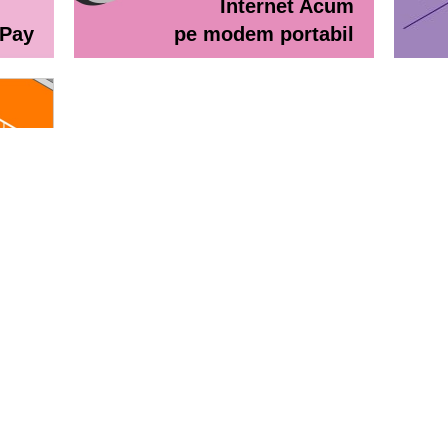
Internet Acum
ePay
pe modem portabil
line
eractiv / Lista de prețuri
Lista de preţuri Orange Abona