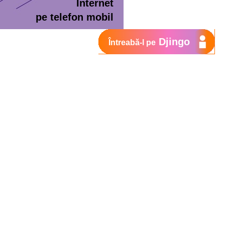
Internet
pe telefon mobil
Djingo
Întreabă-l pe
ment