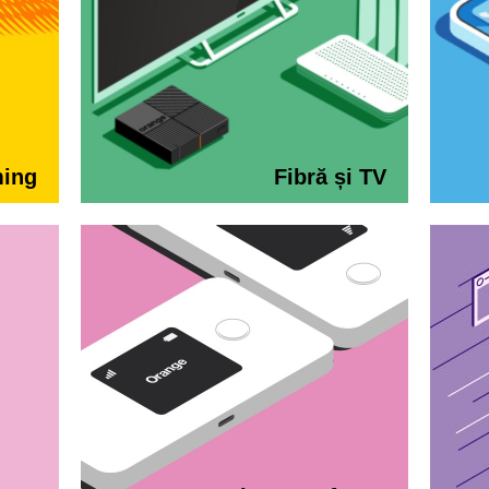
ming
Fibră și TV