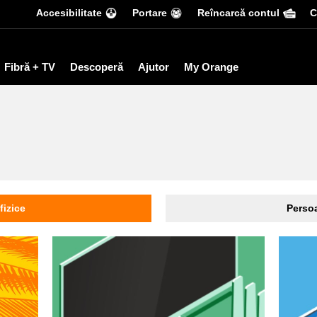
Accesibilitate
Portare
Reîncarcă contul
С
Fibră + TV
Descoperă
Ajutor
My Orange
fizice
Persoa