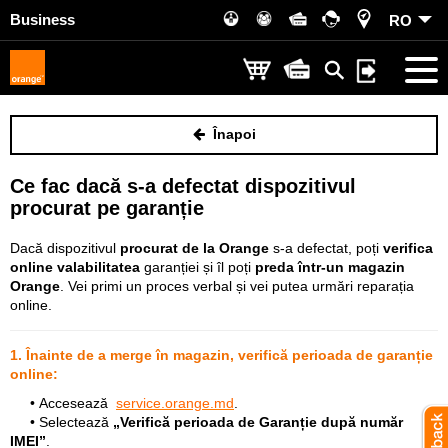
Business
RO
Înapoi
Ce fac dacă s-a defectat dispozitivul
procurat pe garanție
Dacă dispozitivul
procurat de la Orange
s-a defectat, poți
verifica
online valabilitatea
garanției și îl poți
preda într-un magazin
Orange
. Vei primi un proces verbal și vei putea urmări reparația
online.
1. Înainte de a merge în magazin, verifică perioada de garanție
online:
• Accesează
service.orange.md
.
• Selectează
„Verifică perioada de Garanție după număr
IMEI”
.