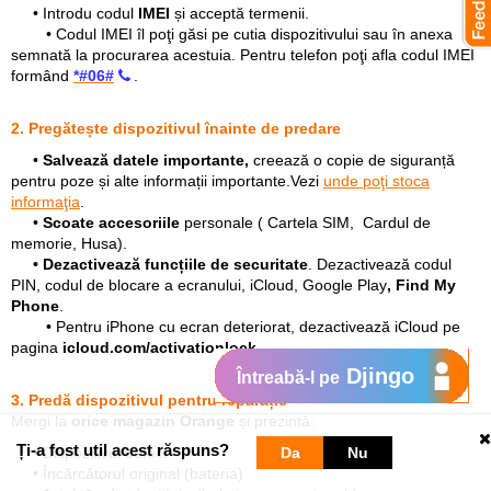
• Introdu codul
IMEI
și acceptă termenii.
• Codul IMEI îl poţi găsi pe cutia dispozitivului sau în anexa
semnată la procurarea acestuia. Pentru telefon poţi afla codul IMEI
formând
*#06#
.
2. Pregătește dispozitivul înainte de predare
•
Salvează datele importante,
creează o copie de siguranță
pentru poze și alte informații importante.Vezi
unde poţi stoca
informaţia
.
•
Scoate accesoriile
personale ( Cartela SIM, Cardul de
memorie, Husa).
• Dezactivează funcțiile de securitate
. Dezactivează codul
PIN, codul de blocare a ecranului, iCloud, Google Play
,
Find My
Phone
.
• Pentru iPhone cu ecran deteriorat, dezactivează iCloud pe
pagina
icloud.com/activationlock
.
Djingo
Întreabă-l pe
3. Predă dispozitivul pentru reparație
Mergi la
orice magazin Orange
și prezintă:
Ți-a fost util acest răspuns?
• Dispozitivul defect
Da
Nu
• Încărcătorul original (bateria)