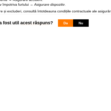
iv împotriva furtului →
Asigurare dispozitiv
.
 și excluderi, consultă întotdeauna condițiile contractuale ale asigurări
a fost util acest răspuns?
Da
Nu
gina dedicată
Asigurare Orange
.
Pagini web
Informaţii legale
my.orange.md
Condiţii contractuale
Magazin online
Documente necesare
Termeni utilizare magazin onlin
cybersecurity.orange.md
Condiții procurare dispozitive
systems.orange.md
Date personale
csr.orange.md
Indicatori de calitate
fundatia.orange.md