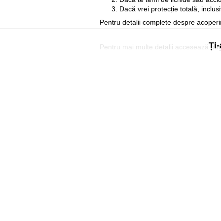
Dacă vrei protecție totală, inclus
Pentru detalii complete despre acoperire
Ți-
Pentru mai multe detalii accesează pa
Util
Despre Orange Moldova
ISO
Cod de etică
Cariera
Magazine
Magazinul mobil Orange