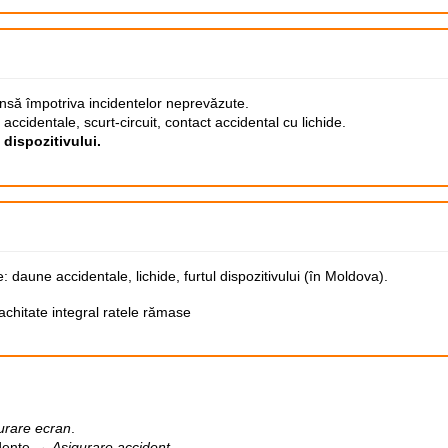
tinsă împotriva incidentelor neprevăzute.
accidentale, scurt-circuit, contact accidental cu lichide.
 dispozitivului.
daune accidentale, lichide, furtul dispozitivului (în Moldova).
.
achitate integral ratele rămase
urare ecran
.
idente →
Asigurare accident
.