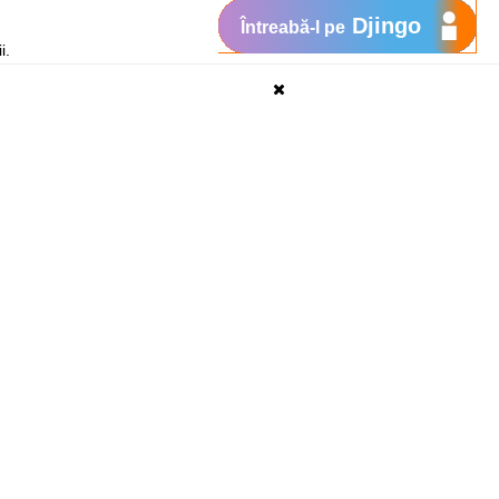
Djingo
Întreabă-l pe
i.
Suport
My Orange
Ajutor
e
New
Orange Chat
Orange Service
Modele de cereri
Cum depui o reclamaţie