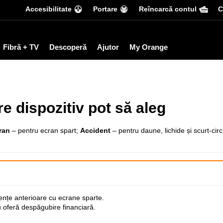
Accesibilitate
Portare
Reîncarcă contul
С
Fibră + TV
Descoperă
Ajutor
My Orange
re dispozitiv pot să aleg
ran
– pentru ecran spart;
Accident
– pentru daune, lichide și scurt-circ
nțe anterioare cu ecrane sparte.
u oferă despăgubire financiară.