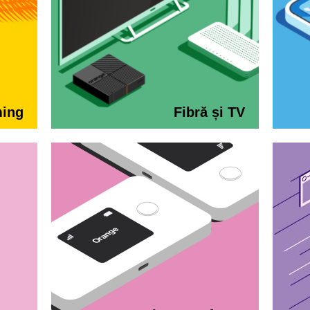
ming
Fibră și TV