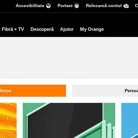
Accesibilitate
Portare
Reîncarcă contul
С
Fibră + TV
Descoperă
Ajutor
My Orange
fizice
Persoa