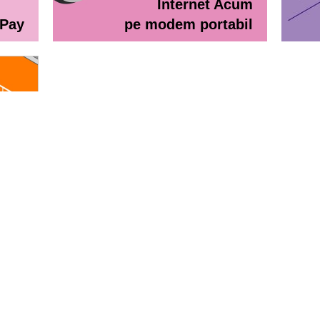
Internet Acum
ePay
pe modem portabil
line
eractiv / Lista de prețuri
Lista de preţuri Orange Abona