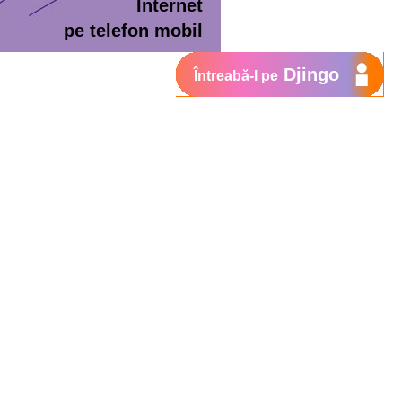
Internet
pe telefon mobil
Djingo
Întreabă-l pe
ment