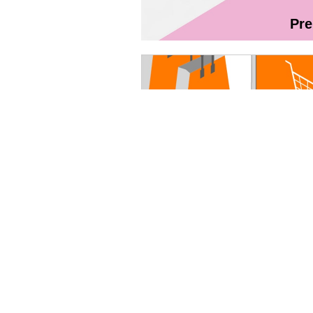
Pr
Magazin On
Ghidul utilizatorului Fibră + TV Int