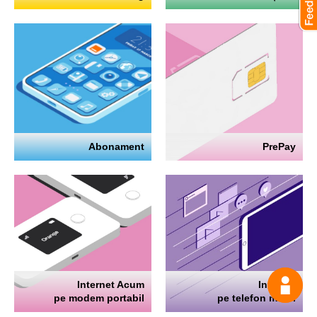
Abonament
PrePay
Internet Acum
Internet
Întrea
pe modem portabil
pe telefon mobil