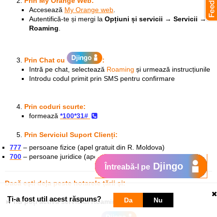
Prin My Orange Web:
Accesează
My Orange web
.
Autentifică-te și mergi la
Opțiuni și servicii → Servicii →
Roaming
.
Prin Chat
cu
:
Intră pe chat, selectează
Roaming
și urmează instrucțiunile
Introdu codul primit prin SMS pentru confirmare
Prin coduri scurte:
formează
*100*31#
Prin Serviciul Suport Clienți:
777
– persoane fizice (apel gratuit din R. Moldova)
700
– persoane juridice (apel gratuit din R. Moldova)
Djingo
Întreabă-l pe
Dacă eşti deja peste hotarele ţării şi:
Ți-a fost util acest răspuns?
Da
Nu
►
nu poți activa serviciul Roaming: