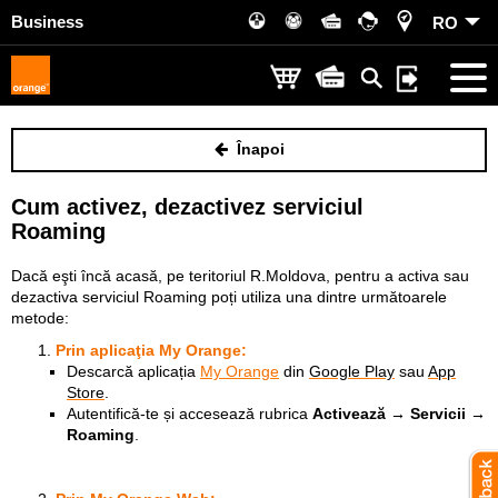
Business
RO
Înapoi
Cum activez, dezactivez serviciul
Roaming
Dacă eşti încă acasă, pe teritoriul R.Moldova, pentru a activa sau
dezactiva serviciul Roaming poți utiliza una dintre următoarele
metode:
Prin aplicaţia
My Orange
:
Descarcă aplicația
My Orange
din
Google Play
sau
App
Store
.
Autentifică-te și accesează rubrica
Activează → Servicii →
Roaming
.