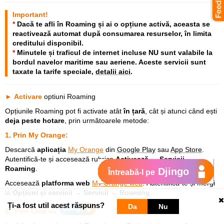
Important!
*
Dacă te afli în Roaming și ai o opțiune activă, aceasta
se
reactivează automat
după consumarea resurselor, în limita
creditului disponibil.
*
Minutele și traficul
de internet incluse
NU
sunt valabile la
bordul navelor maritime sau aeriene
. Aceste servicii sunt
taxate la tarife speciale,
detalii aici
.
►
Activare
optiuni Roaming
Opțiunile Roaming pot fi activate atât
în țară
, cât și atunci când ești
deja peste hotare
, prin următoarele metode:
1. Prin My Orange
:
Descarcă
aplicația
My Orange
din
Google Play
sau
App Store
.
Autentifică-te și accesează rubrica
Activează → Servicii →
Roaming
.
Djingo
Întreabă-l pe
Accesează
platforma web
My Orange web
. Autentifică-te și mergi
la
Opțiuni și servicii → Servicii → Roaming
.
Ți-a fost util acest răspuns?
Da
Nu
2 .
Prin Chat
cu