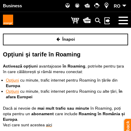
Business
RO
Înapoi
Opţiuni şi tarife în Roaming
Activează opțiuni
avantajoase
în Roaming
, potrivite pentru țara
în care călătorești și rămâi mereu conectat:
Opţiuni
cu minute, trafic internet
pentru Roaming în țările din
Europa
Opţiuni
cu minute, trafic internet pentru Roaming cu alte țări,
în
afara Europei
Dacă ai nevoie de
mai mult trafic sau minute
în Roaming, poți
opta pentru un
abonament
care include
Roaming în România și
Europa
.
Vezi care sunt acestea
aici