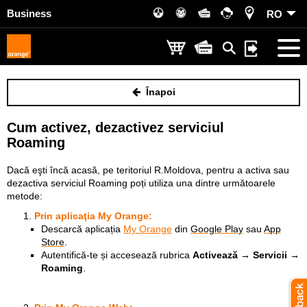
Business
RO
Înapoi
Cum activez, dezactivez serviciul
Roaming
Dacă eşti încă acasă, pe teritoriul R.Moldova, pentru a activa sau
dezactiva serviciul Roaming poți utiliza una dintre următoarele
metode:
Prin aplicaţia
My Orange
:
Descarcă aplicația
My Orange
din
Google Play
sau
App
Store
.
Autentifică-te și accesează rubrica
Activează → Servicii →
Roaming
.