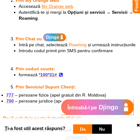
Prin My Orange Web:
Accesează
My Orange web
.
Autentifică-te și mergi la
Opțiuni și servicii → Servicii →
Roaming
.
Prin Chat
cu
:
Intră pe chat, selectează
Roaming
și urmează instrucțiunile
Introdu codul primit prin SMS pentru confirmare
Prin coduri scurte:
formează
*100*31#
Prin Serviciul Suport Clienți:
777
– persoane fizice (apel gratuit din R. Moldova)
700
– persoane juridice (apel gratuit din R. Moldova)
Djingo
Întreabă-l pe
Dacă eşti deja peste hotarele ţării şi:
Ți-a fost util acest răspuns?
Da
Nu
►
nu poți activa serviciul Roaming: