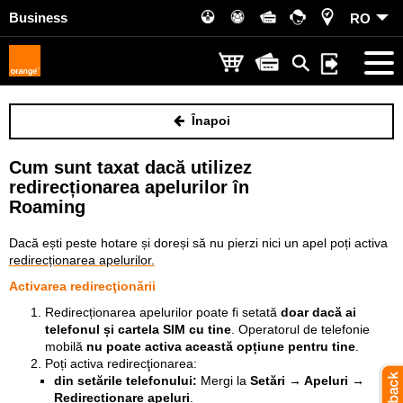
Business
RO
Înapoi
Cum sunt taxat dacă utilizez
redirecționarea apelurilor în
Roaming
Dacă ești peste hotare și doreși să nu pierzi nici un apel poți activa
redirecționarea apelurilor.
Activarea redirecţionării
Redirecționarea apelurilor poate fi setată
doar dacă ai
telefonul și cartela SIM cu tine
. Operatorul de telefonie
mobilă
nu poate activa această opțiune pentru tine
.
Poți activa redirecţionarea:
din setările telefonului:
Mergi la
Setări → Apeluri →
Redirecționare apeluri
.