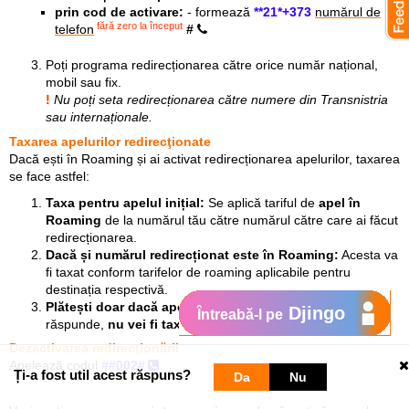
prin cod de activare:
- formează
**21*+373
numărul de
fără zero la început
telefon
#
Poți programa redirecționarea către orice număr național,
mobil sau fix.
!
Nu poți seta redirecționarea către numere din Transnistria
sau internaționale.
Taxarea apelurilor redirecţionate
Dacă ești în Roaming și ai activat redirecționarea apelurilor, taxarea
se face astfel:
Taxa pentru apelul inițial:
Se aplică tariful de
apel în
Roaming
de la numărul tău către numărul către care ai făcut
redirecționarea.
Dacă și numărul redirecționat este în Roaming:
Acesta va
fi taxat conform tarifelor de roaming aplicabile pentru
destinația respectivă.
Plătești doar dacă apelul este preluat:
Dacă nimeni nu
Djingo
Întreabă-l pe
răspunde,
nu vei fi taxat
.
Dezactivarea redirecţionării
Apelează codul
##002#
Ți-a fost util acest răspuns?
Da
Nu