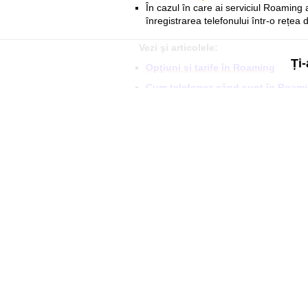
În cazul în care ai serviciul Roaming 
înregistrarea telefonului într-o rețea 
Vezi şi articolele:
Ți-
Opţiuni şi tarife în Roaming
Cum telefonez când sunt în Roam
Vezi secţiunea
orange ajutor roamin
pe pagina
Roaming
.
Util
Despre Orange Moldova
ISO