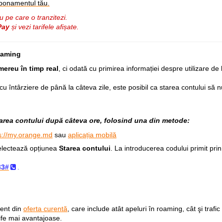
bonamentul tău.
u pe care o tranzitezi.
Pay
și vezi tarifele afișate.
oaming
mereu în timp real
, ci odată cu primirea informației despre utilizare de 
cu întârziere de
până la
câteva zile, este posibil ca starea contului să 
starea contului după câteva ore, folosind una din metode:
s://my.orange.md
sau
aplicația mobilă
electează opțiunea
Starea contului
. La introducerea codului primit pri
33
#
.
ment din
oferta curentă
, care include atât apeluri în roaming, cât şi trafic 
ife mai avantajoase.