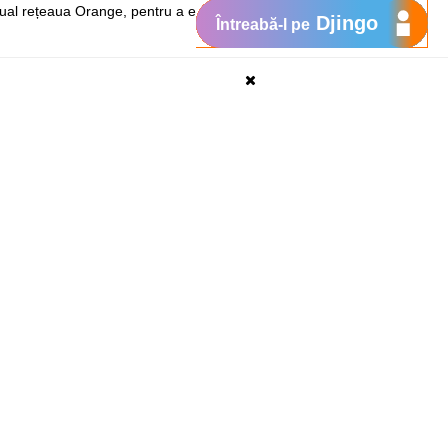
anual rețeaua Orange, pentru a evita
Djingo
Întreabă-l pe
lte detalii despre serviciu le găseşti
Suport
My Orange
Ajutor