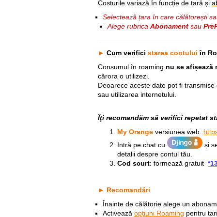
Costurile variază în funcție de țară și
a
Selectează țara în care călătorești sa
Alege rubrica
Abonament
sau
Pre
►
Cum verifici
starea contului
în R
Consumul în roaming
nu se afișează 
cărora o utilizezi.
Deoarece aceste date pot fi transmise 
sau utilizarea internetului.
Îţi recomandăm să verifici repetat 
My Orange
versiunea web:
http
Intră pe chat cu
și s
detalii despre contul tău.
Cod scurt
: formează gratuit
*1
► Recomandări
Înainte de călătorie alege un abona
Activează
opţiuni Roaming
pentru tar