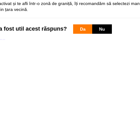
activat și te afli într-o zonă de graniță, îți recomandăm să selectezi m
din țara vecină.
a fost util acest răspuns?
Da
Nu
ing
g
unde găseşti răspuns la alte întrebări despre serviciul Roaming. Mai mu
Pagini web
Informaţii legale
my.orange.md
Condiţii contractuale
Magazin online
Documente necesare