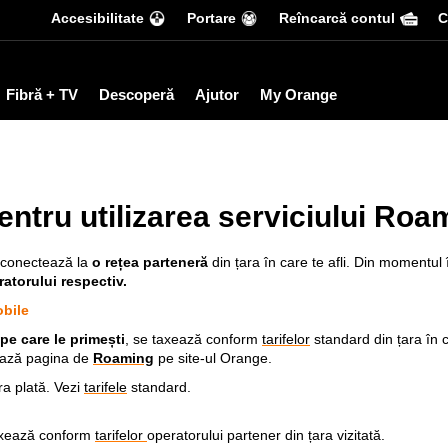
Accesibilitate
Portare
Reîncarcă contul
С
Fibră + TV
Descoperă
Ajutor
My Orange
ntru utilizarea serviciului Roa
e conectează la
o rețea parteneră
din țara în care te afli. Din momentu
ratorului respectiv.
obile
pe care le primești
, se taxează conform
tarifelor
standard din țara în c
sează pagina de
Roaming
pe site-ul Orange.
ra plată.
V
ezi
tarifele
standard.
xează conform
tarifelor
operatorului partener din țara vizitată.