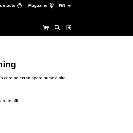
ontacte
Magazine
RO
ming
l în care pe ecran apare numele altei
are te afli.