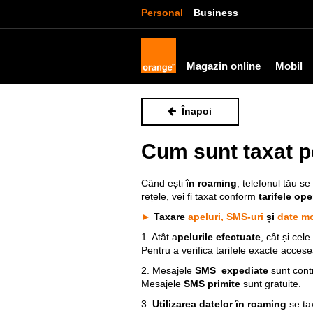
Personal
Business
Magazin online
Mobil
Înapoi
Cum sunt taxat pe
Când ești
în roaming
, telefonul tău s
rețele, vei fi taxat conform
tarifele ope
►
T
axare
apeluri,
SMS-uri
și
date m
1. Atât a
pelurile efectuate
, cât și cele
Pentru a verifica tarifele exacte acce
2. Mesajele
SMS
expediate
sunt cont
Mesajele
SMS
primite
sunt gratuite.
3.
Utilizarea datelor în roaming
se ta