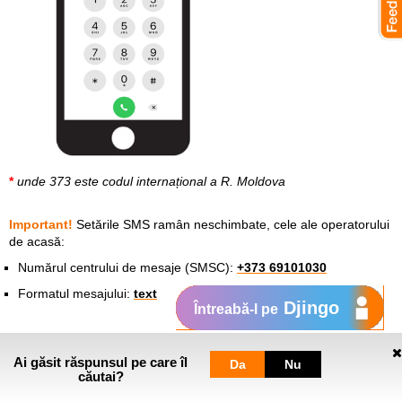
*
unde 373 este codul internațional a R. Moldova
Important!
Setările SMS ramân neschimbate, cele ale operatorului
de acasă:
Numărul centrului de mesaje (SMSC):
+373 69101030
Formatul mesajului:
text
Djingo
Întreabă-l pe
2. Apel la un
număr de fix
→ formează
+
[codul ţării]
[codul
Ai găsit răspunsul pe care îl
oraşului]
numărul de telefon fix
fără zero la început
Da
Nu
căutai?