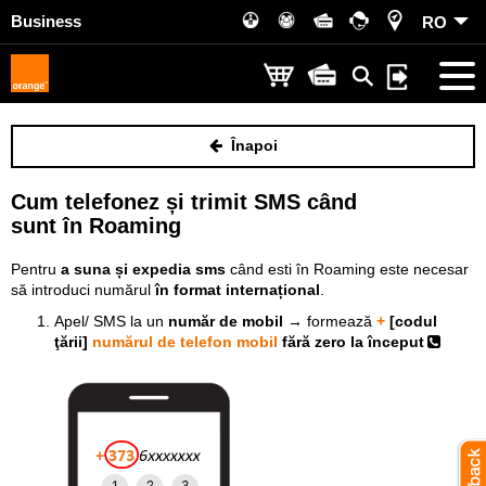
Business
RO
Înapoi
Cum telefonez și trimit SMS când
sunt în Roaming
Pentru
a suna și expedia sms
când esti în Roaming este necesar
să introduci numărul
în format internațional
.
Apel/ SMS la un
număr de mobil
→
formează
+
[codul
ţării]
numărul de telefon mobil
fără zero la început