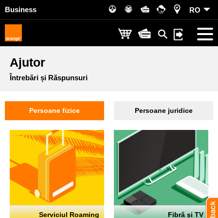
Business
RO
Ajutor
Întrebări și Răspunsuri
Persoane fizice
Persoane juridice
Serviciul Roaming
Fibră și TV