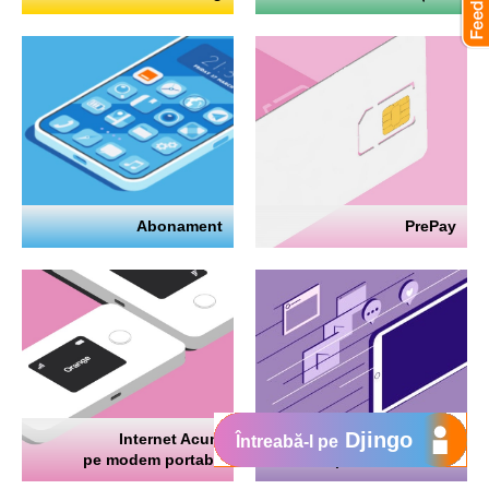
Abonament
PrePay
Djingo
Internet Acum
Internet
Întreabă-l pe
pe modem portabil
pe telefon mobil