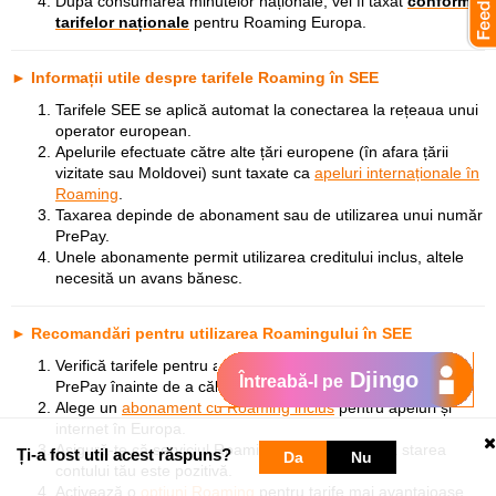
După consumarea minutelor naționale, vei fi taxat
conform
tarifelor naționale
pentru Roaming Europa.
► Informații utile despre tarifele Roaming în SEE
Tarifele SEE se aplică automat la conectarea la rețeaua unui
operator european.
Apelurile efectuate către alte țări europene (în afara țării
vizitate sau Moldovei) sunt taxate ca
apeluri internaționale în
Roaming
.
Taxarea depinde de abonament sau de utilizarea unui număr
PrePay.
Unele abonamente permit utilizarea creditului inclus, altele
necesită un avans bănesc.
► Recomandări pentru utilizarea Roamingului în SEE
Verifică tarifele pentru abonamentul tău sau pentru numărul
Djingo
Întreabă-l pe
PrePay înainte de a călători.
Alege un
abonament cu Roaming inclus
pentru apeluri și
internet în Europa.
Asigură-te că serviciul Roaming este activat și că starea
Ți-a fost util acest răspuns?
Da
Nu
contului tău este pozitivă.
Activează o
opţiuni Roaming
pentru tarife mai avantajoase.