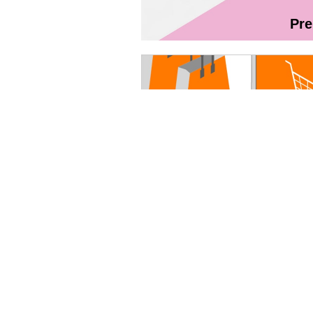
Pr
Magazin On
Ghidul utilizatorului Fibră + TV Int