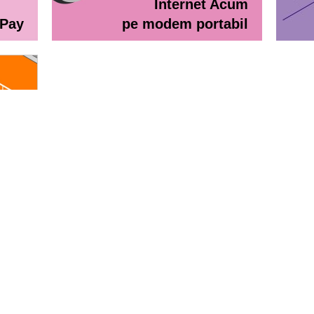
Internet Acum
ePay
pe modem portabil
line
eractiv / Lista de prețuri
Lista de preţuri Orange Abona