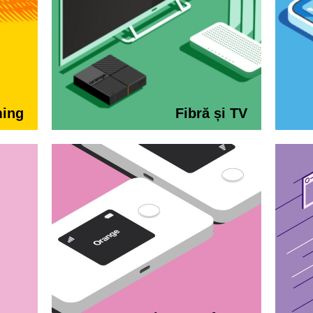
ming
Fibră și TV