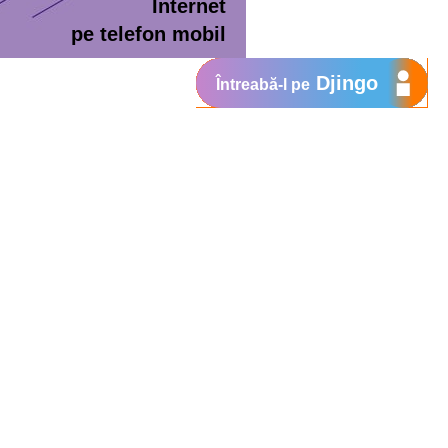
Internet
pe telefon mobil
Djingo
Întreabă-l pe
ment