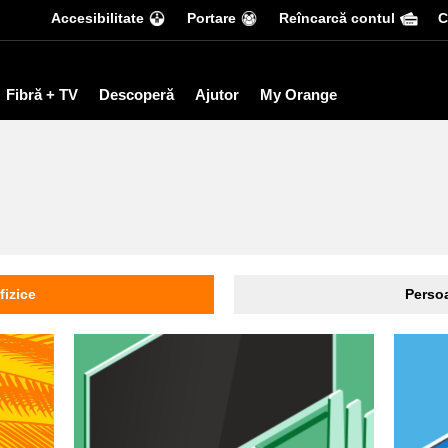
Accesibilitate
Portare
Reîncarcă contul
С
Fibră + TV
Descoperă
Ajutor
My Orange
fizice
Persoa