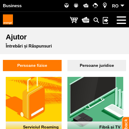
Business
RO
Ajutor
Întrebări și Răspunsuri
Persoane fizice
Persoane juridice
Serviciul Roaming
Fibră și TV