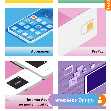
Abonament
PrePay
Djingo
Internet Acum
Internet
Întreabă-l pe
pe modem portabil
pe telefon mobil