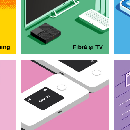
ming
Fibră și TV