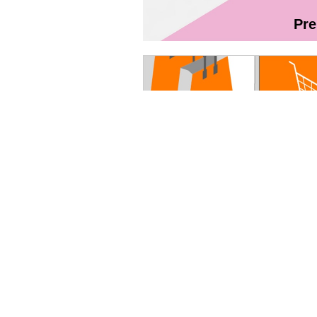
Pr
Magazin On
Ghidul utilizatorului Fibră + TV Int