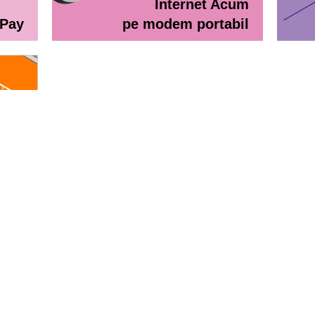
Internet Acum
ePay
pe modem portabil
line
eractiv / Lista de prețuri
Lista de preţuri Orange Abona