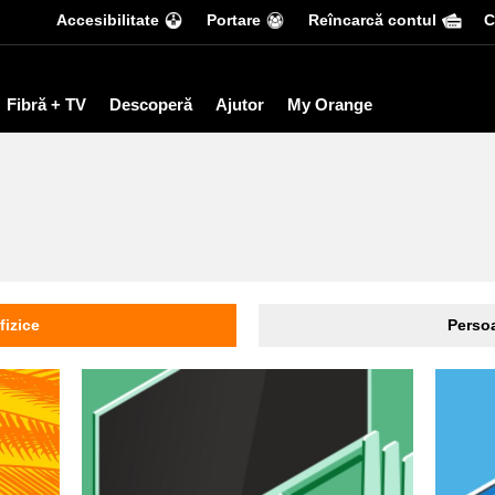
Accesibilitate
Portare
Reîncarcă contul
С
Fibră + TV
Descoperă
Ajutor
My Orange
fizice
Persoa