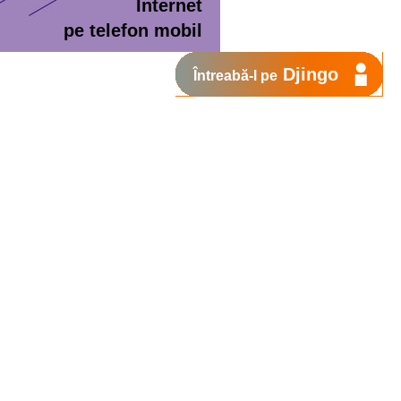
Internet
pe telefon mobil
Djingo
Întreabă-l pe
ment