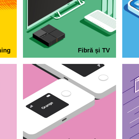
ming
Fibră și TV