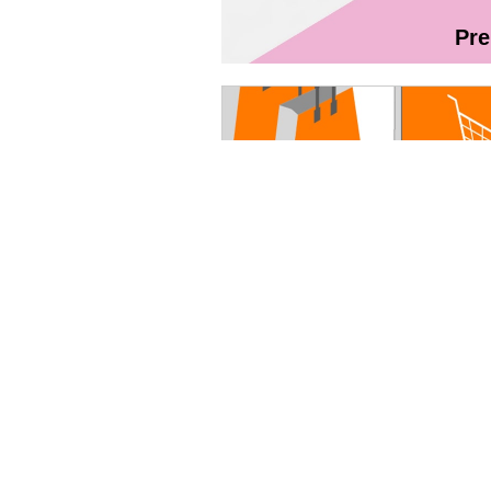
Pr
Magazin On
Ghidul utilizatorului Fibră + TV Int