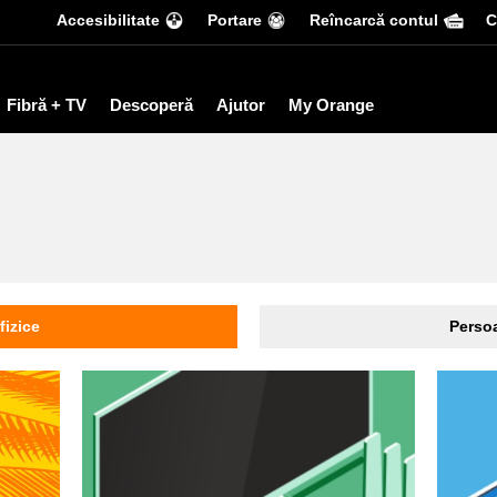
Accesibilitate
Portare
Reîncarcă contul
С
Fibră + TV
Descoperă
Ajutor
My Orange
fizice
Persoa