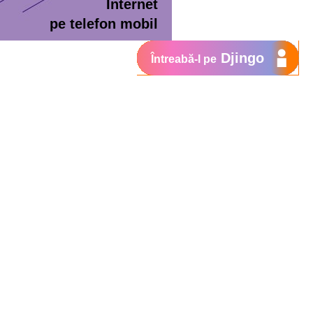
Internet
pe telefon mobil
Djingo
Întreabă-l pe
ment