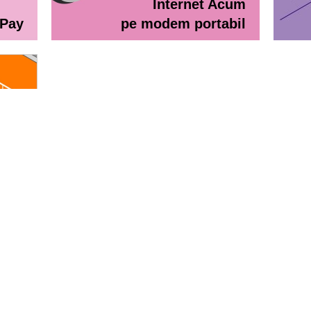
Internet Acum
ePay
pe modem portabil
line
eractiv / Lista de prețuri
Lista de preţuri Orange Abona