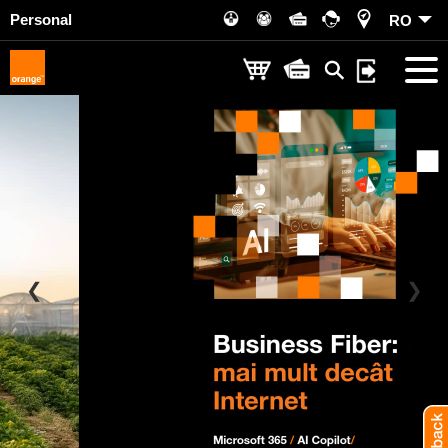
Personal
RO
❮
❯