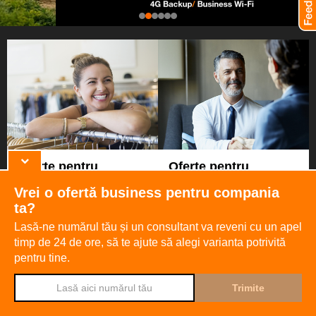
Oferte pentru
Oferte pentru
mici întreprinzători
companii cu mai mult
Vrei o ofertă business pentru compania
de 10 angajaţi
ta?
Lasă-ne numărul tău și un consultant va reveni cu un apel
Vezi oferte
Vezi oferte
timp de 24 de ore,
să te ajute să alegi varianta potrivită
pentru tine.
Djingo
Întreabă-l pe
Ajutor