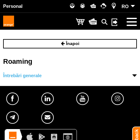
Personal
RO
Înapoi
Roaming
Întrebări generale