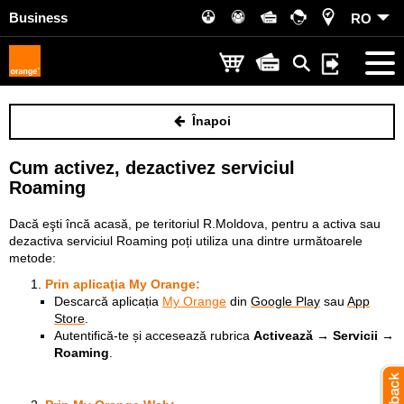
Business
RO
Înapoi
Cum activez, dezactivez serviciul
Roaming
Dacă eşti încă acasă, pe teritoriul R.Moldova, pentru a activa sau
dezactiva serviciul Roaming poți utiliza una dintre următoarele
metode:
Prin aplicaţia
My Orange
:
Descarcă aplicația
My Orange
din
Google Play
sau
App
Store
.
Autentifică-te și accesează rubrica
Activează → Servicii →
Roaming
.