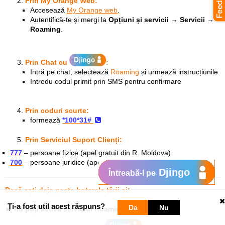
Prin My Orange Web:
Accesează
My Orange web
.
Autentifică-te și mergi la
Opțiuni și servicii → Servicii →
Roaming
.
Prin Chat
cu
:
Intră pe chat, selectează
Roaming
și urmează instrucțiunile
Introdu codul primit prin SMS pentru confirmare
Prin coduri scurte:
formează
*100*31#
Prin Serviciul Suport Clienți:
777
– persoane fizice (apel gratuit din R. Moldova)
700
– persoane juridice (apel gratuit din R. Moldova)
Djingo
Întreabă-l pe
Dacă eşti deja peste hotarele ţării şi:
Ți-a fost util acest răspuns?
Da
Nu
►
nu poți activa serviciul Roaming: