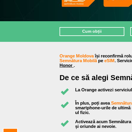
Cum obții
Orange Moldova
își reconfirmă rolu
Semnătura Mobilă
pe
eSIM
. Servic
Honor
.
De ce să alegi Semn
La Orange activezi serviciul
În plus, poți avea
Semnătura
smartphone-urile de ultimă 
ul fizic.
Activează acum Semnătura M
și oriunde ai nevoie.