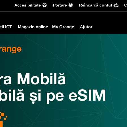
Accesibilitate
Portare
Reîncarcă contul
С
ții ICT
Magazin online
My Orange
Ajutor