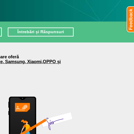
Întrebări și Răspunsuri
care oferă
e, Samsung, Xiaomi,OPPO și