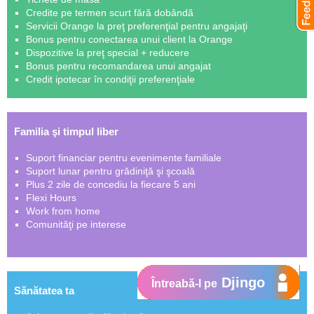
Credite pe termen scurt fără dobândă
Servicii Orange la preţ preferenţial pentru angajaţi
Bonus pentru conectarea unui client la Orange
Dispozitive la preţ special + reducere
Bonus pentru recomandarea unui angajat
Credit ipotecar în condiţii preferenţiale
Familia şi timpul liber
Suport financiar pentru evenimente familiale
Suport lunar pentru grădiniţă şi şcoală
Plus 2 zile de concediu la fiecare 5 ani
Flexi Hours
Work from home
Comunităţi pe interese
Djingo
Întreabă-l pe
Sănătatea ta