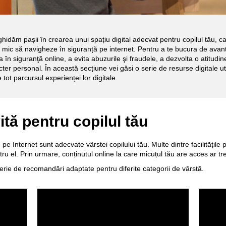
 ghidăm pașii în crearea unui spațiu digital adecvat pentru copilul tău, ca
cel mic să navigheze în siguranță pe internet. Pentru a te bucura de avant
a în siguranţă online, a evita abuzurile şi fraudele, a dezvolta o atitudin
er personal. În această secțiune vei găsi o serie de resurse digitale utile 
 tot parcursul experienței lor digitale.
ită pentru copilul tău
 pe Internet sunt adecvate vârstei copilului tău. Multe dintre facilitățile
ru el. Prin urmare, conținutul online la care micuțul tău are acces ar tre
erie de recomandări adaptate pentru diferite categorii de vârstă.