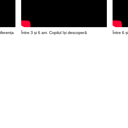
diferența
Între 3 și 6 ani. Copilul își descoperă
Între 6 ș
posibilitățile senzoriale și manuale.
relațion
imul său
După 12 ani. Copilul se eliberează de reperele
din familie și începe să își dorească mai multă
independență.