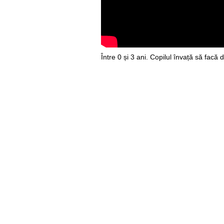
Între 0 și 3 ani. Copilul învață să facă 
dintre spațiu și timp.
Între 9 și 12 ani. Copilul poate primi pr
telefon mobil.