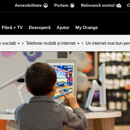
Accesibilitate
Portare
Reîncarcă contul
С
Fibră + TV
Descoperă
Ajutor
My Orange
e socială
Telefonie mobilă și internet
Un internet mai bun pen