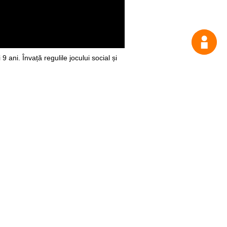
i 9 ani. Învață regulile jocului social și
ează mai mult cu cei din jur.