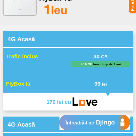
4G Acasă
Trafic inclus
30
GB
+ 10 GB
lunar timp de 2 ani
FlyBox la
99
lei
170 lei cu
Djingo
Întreabă-l pe
4G Acasă