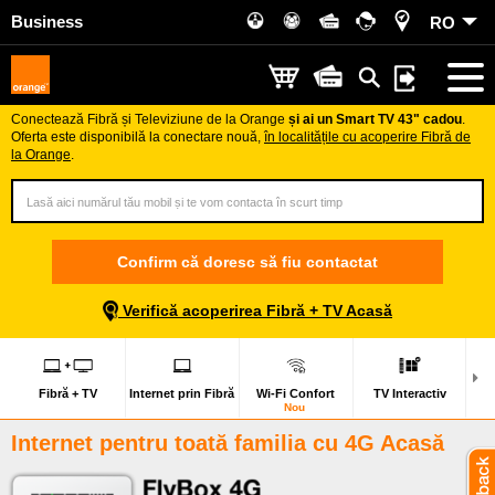
Business
RO
Conectează Fibră și Televiziune de la Orange
și ai un Smart TV 43" cadou
.
Oferta este disponibilă la conectare nouă,
în localitățile cu acoperire Fibră de
la Orange
.
Confirm că doresc să fiu contactat
Verifică acoperirea Fibră + TV Acasă
Fibră + TV
Internet prin Fibră
Wi-Fi Confort
TV Interactiv
Nou
Internet pentru toată familia
cu 4G Acasă