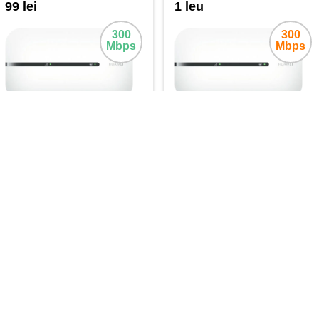
99 lei
1 leu
300
300
Mbps
Mbps
140 lei
190 lei
lunar
lunar
Cumpără
Cumpără
10 GB
m Tabletă 60
 Acum Tabletă 60 lei este disponibil doar la conectare, odată cu procurarea unei 