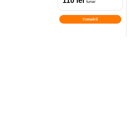
110 lei
lunar
Cumpără
Internet Acu
Abonamentul Internet