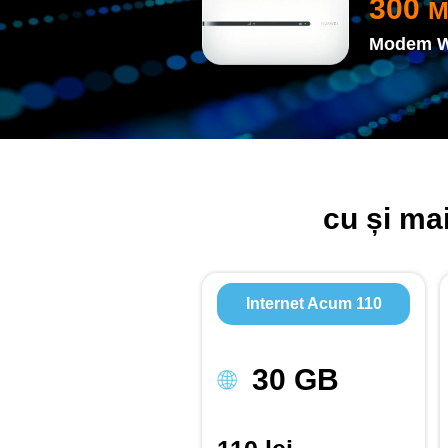
300
M
Modem W
cu și ma
Internet Acum 110
30 GB