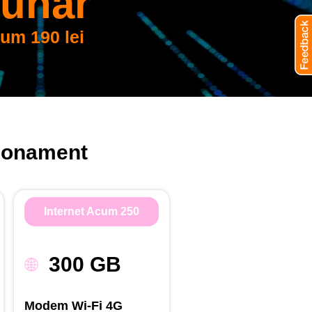
lunar
cum 190 lei
Abonament
Internet Acum 250
300 GB
Modem Wi-Fi 4G