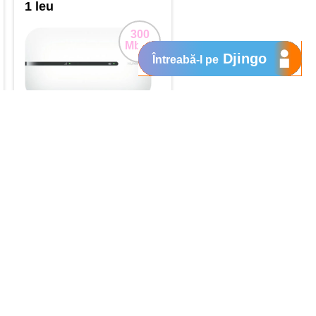
1 leu
300
Mbps
Djingo
Întreabă-l pe
250 lei
lunar
Cumpără
60
lei
lunar
tablete de la Orange.