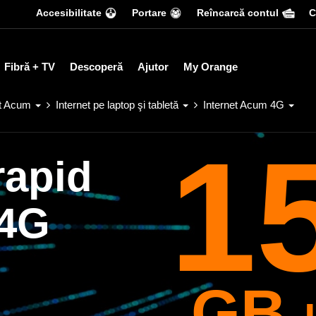
Accesibilitate
Portare
Reîncarcă contul
С
Fibră + TV
Descoperă
Ajutor
My Orange
et Acum
Internet pe laptop şi tabletă
Internet Acum 4G
1
rapid
 4G
GB