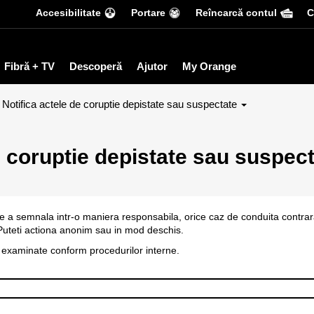
Accesibilitate
Portare
Reîncarcă contul
С
Fibră + TV
Descoperă
Ajutor
My Orange
Notifica actele de coruptie depistate sau suspectate
e coruptie depistate sau suspec
de a semnala intr-o maniera responsabila, orice caz de conduita contra
Puteti actiona anonim sau in mod deschis.
i examinate conform procedurilor interne.