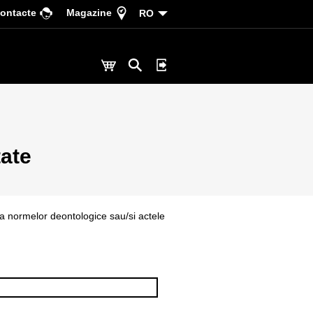
ontacte
Magazine
RO
tate
ra normelor deontologice sau/si actele