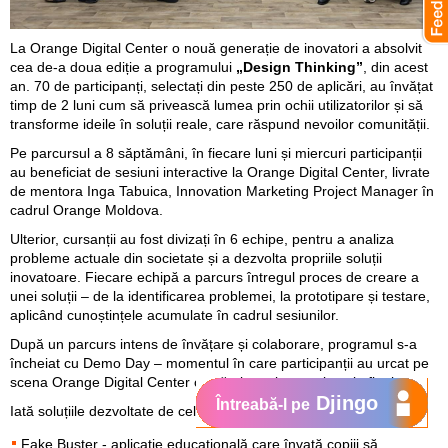
La Orange Digital Center o nouă generație de inovatori a absolvit
cea de-a doua ediție a programului
„Design
Thinking
”
, din acest
an. 70 de participanți, selectați din peste 250 de aplicări, au învățat
timp de 2 luni cum să privească lumea prin ochii utilizatorilor și să
transforme ideile în soluții reale, care răspund nevoilor comunității.
Pe parcursul a 8 săptămâni, în fiecare luni și miercuri participanții
au beneficiat de sesiuni interactive la Orange Digital Center, livrate
de mentora Inga Tabuica, Innovation Marketing Project Manager în
cadrul Orange Moldova.
Ulterior, cursanții au fost divizați în 6 echipe, pentru a analiza
probleme actuale din societate și a dezvolta propriile soluții
inovatoare. Fiecare echipă a parcurs întregul proces de creare a
unei soluții – de la identificarea problemei, la prototipare și testare,
aplicând cunoștințele acumulate în cadrul sesiunilor.
După un parcurs intens de învățare și colaborare, programul s-a
încheiat cu Demo Day – momentul în care participanții au urcat pe
scena Orange Digital Center ca să-și prezinte proiectele finale.
Djingo
Întreabă-l pe
Iată soluțiile dezvoltate de cele 6 echipe:
Fake Buster - aplicație educațională care învață copiii să