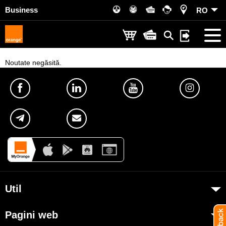
Business
RO
Noutate negăsită.
Util
Despre Orange Moldova
Pagini web
ISO