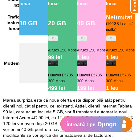
lunar
lunar
lunar
lunar
4G
Nelimitat
Trafic
10 GB
20 GB
40 GB
inclus
(100GB la viteză
lunar
înaltă)
AirBox 150 Mbps
AirBox 150 Mbps
AirBox 150 Mbps
99 lei
1 leu
1 leu
Modem
Huawei E5785
Huawei E5785
Huawei E5785
300 Mbps
300 Mbps
300 Mbps
499 lei
199 lei
1 leu
Marea surpriză este că noua ofertă este disponibilă atât pentru
clienții noi, cât și pentru cei existenți. Astfel, clienții Internet Tabletă
90 lei, care acum include 5 GB, vor fi transferați automat la noul
Internet Acum 4G 90 lei, cu 10 GB incluși. Cei cu Internet Acum 4G
Djingo
120 lei vor avea deja 20 GB, iar clienții cu Internet Acum 4G 170 lei
Întreabă-l pe
vor primi 40 GB pentru a naviga liber. Pentru clienții existenți,
modificările se vor aplica din următoarea zi de facturare.