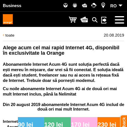
Business
RO
toate
20.08.2019
Alege acum cel mai rapid Internet 4G, disponibil
în exclusivitate la Orange
Abonamentele Internet Acum 4G sunt soluția perfectă dacă
ești mereu în mișcare, dar vrei să fii conectat. E soluția ideală
dacă ești student, freelancer sau nu ai acces la rețeaua fixă
de Internet. Trebuie doar să pornești modemul.
Cu noile abonamente Internet Acum 4G ai de două ori mai
mult Internet inclus, până la Nelimitat
Din 20 august 2019 abonamentele Internet Acum 4G includ de
două ori mai mult Internet.
Internet
90 lei
120 lei
170 lei
230 lei
Acum