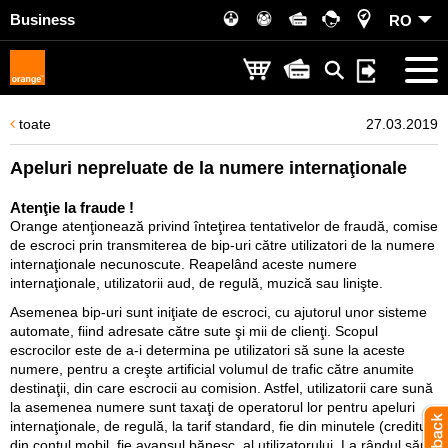
Business
RO
toate
27.03.2019
Apeluri nepreluate de la numere internaţionale
Atenţie la fraude !
Orange atenţionează privind înteţirea tentativelor de fraudă, comise
de escroci prin transmiterea de bip-uri către utilizatori de la numere
internaţionale necunoscute. Reapelând aceste numere
internaţionale, utilizatorii aud, de regulă, muzică sau linişte.
Asemenea bip-uri sunt iniţiate de escroci, cu ajutorul unor sisteme
automate, fiind adresate către sute şi mii de clienţi. Scopul
escrocilor este de a-i determina pe utilizatori să sune la aceste
numere, pentru a creşte artificial volumul de trafic către anumite
destinaţii, din care escrocii au comision. Astfel, utilizatorii care sună
la asemenea numere sunt taxaţi de operatorul lor pentru apeluri
internaţionale, de regulă, la tarif standard, fie din minutele (creditul)
din contul mobil, fie avansul bănesc, al utilizatorului. La rândul său,