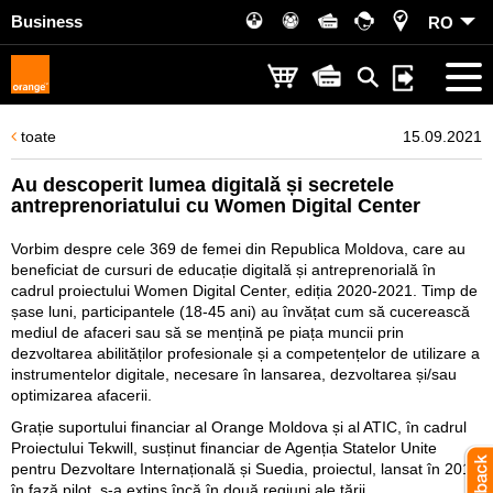
Business
RO
toate
15.09.2021
Au descoperit lumea digitală și secretele
antreprenoriatului cu Women Digital Center
Vorbim despre cele 369 de femei din Republica Moldova, care au
beneficiat de cursuri de educație digitală și antreprenorială în
cadrul proiectului Women Digital Center, ediția 2020-2021. Timp de
șase luni, participantele (18-45 ani) au învățat cum să cucerească
mediul de afaceri sau să se mențină pe piața muncii prin
dezvoltarea abilităților profesionale și a competențelor de utilizare a
instrumentelor digitale, necesare în lansarea, dezvoltarea și/sau
optimizarea afacerii.
Grație suportului financiar al Orange Moldova și al ATIC, în cadrul
Proiectului Tekwill, susținut financiar de Agenția Statelor Unite
pentru Dezvoltare Internațională și Suedia, proiectul, lansat în 2019
în fază pilot, s-a extins încă în două regiuni ale țării.