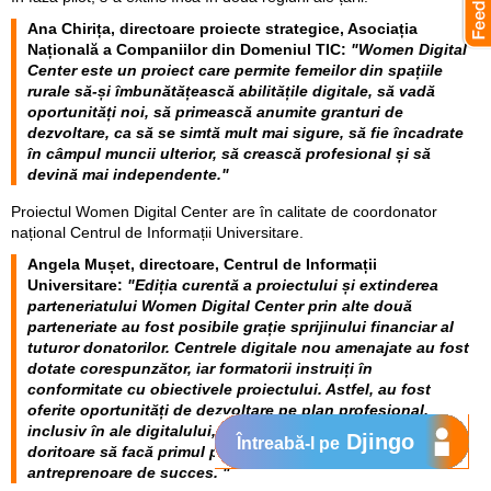
Ana Chirița, directoare proiecte strategice, Asociația
Națională a Companiilor din Domeniul TIC:
"Women Digital
Center este un proiect care permite femeilor din spațiile
rurale să-și îmbunătățească abilitățile digitale, să vadă
oportunități noi, să primească anumite granturi de
dezvoltare, ca să se simtă mult mai sigure, să fie încadrate
în câmpul muncii ulterior, să crească profesional și să
devină mai independente."
Proiectul Women Digital Center are în calitate de coordonator
național Centrul de Informații Universitare.
Angela Mușet, directoare, Centrul de Informații
Universitare:
"Ediția curentă a proiectului și extinderea
parteneriatului Women Digital Center prin alte două
parteneriate au fost posibile grație sprijinului financiar al
tuturor donatorilor. Centrele digitale nou amenajate au fost
dotate corespunzător, iar formatorii instruiți în
conformitate cu obiectivele proiectului. Astfel, au fost
oferite oportunități de dezvoltare pe plan profesional,
inclusiv în ale digitalului, mai multor participante,
Djingo
Întreabă-l pe
doritoare să facă primul pas către visul lor de a deveni
antreprenoare de succes. "