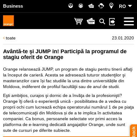
Business
RO
toate
23.01.2020
Avântă-te şi JUMP in! Participă la programul de
stagiu oferit de Orange
Orange relansează JUMP, un program de stagiu pentru tinerii aflaţi
la început de carieră. Acesta se adresează tuturor studenţilor şi
masteranzilor care își fac studiile la una dintre universitățile din
Moldova, indiferent de profilul facultăţii sau de anul de studii.
Eşti ambiţios, curajos şi dornic de a învăţa de la profesionişti?
Orange îţi oferă o experiență unică - posibilitatea de a vedea cu
proprii ochi cum lucrează echipa operatorului numărul 1 de pe piaţa
de telecomunicaţii din Moldova și de a te implica în activitatea
companiei. Ca bonus, persoanele selectate vor primi acces la
platforma de e-learning dedicată angajaților Orange, unde sunt
sute de cursuri pe diferite subiecte.