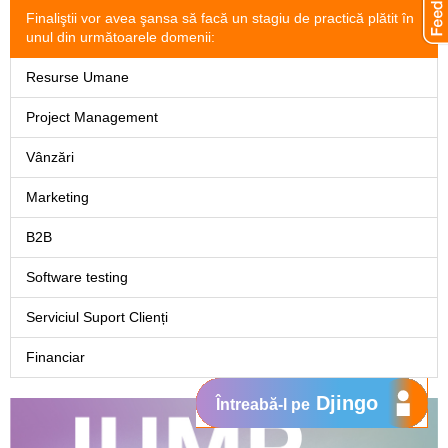
Finaliştii vor avea şansa să facă un stagiu de practică plătit în
unul din următoarele domenii:
Resurse Umane
Project Management
Vânzări
Marketing
B2B
Software testing
Serviciul Suport Clienți
Financiar
Djingo
Întreabă-l pe