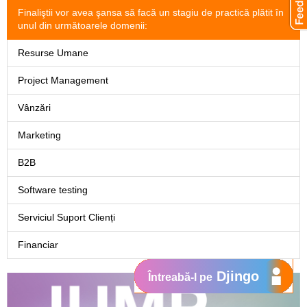
Finaliştii vor avea şansa să facă un stagiu de practică plătit în
unul din următoarele domenii:
Resurse Umane
Project Management
Vânzări
Marketing
B2B
Software testing
Serviciul Suport Clienți
Financiar
Djingo
Întreabă-l pe