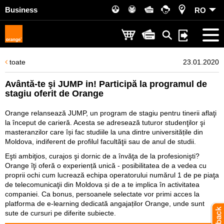
Business
RO
toate
23.01.2020
Avântă-te şi JUMP in! Participă la programul de
stagiu oferit de Orange
Orange relansează JUMP, un program de stagiu pentru tinerii aflaţi
la început de carieră. Acesta se adresează tuturor studenţilor şi
masteranzilor care își fac studiile la una dintre universitățile din
Moldova, indiferent de profilul facultăţii sau de anul de studii.
Eşti ambiţios, curajos şi dornic de a învăţa de la profesionişti?
Orange îţi oferă o experiență unică - posibilitatea de a vedea cu
proprii ochi cum lucrează echipa operatorului numărul 1 de pe piaţa
de telecomunicaţii din Moldova și de a te implica în activitatea
companiei. Ca bonus, persoanele selectate vor primi acces la
platforma de e-learning dedicată angajaților Orange, unde sunt
sute de cursuri pe diferite subiecte.