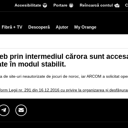
Accesibilitate
Portare
Reîncarcă contul
С
Fibră + TV
Descoperă
Ajutor
My Orange
eb prin intermediul cărora sunt accesa
te în modul stabilit.
ta de site-uri neautorizate de jocuri de noroc, iar ARCOM a solicitat ope
nform Legii nr. 291 din 16.12.2016 cu privire la organizarea și desfășura