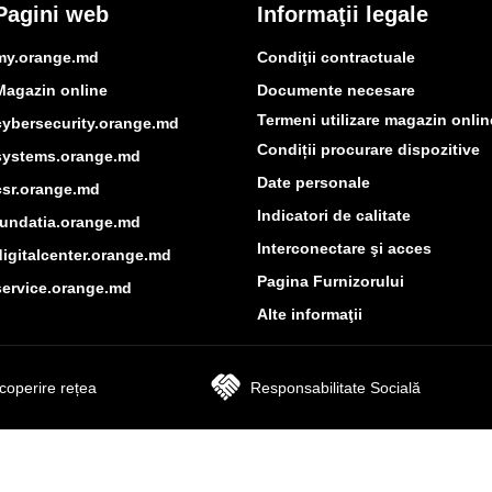
Pagini web
Informaţii legale
my.orange.md
Condiţii contractuale
Magazin online
Documente necesare
Termeni utilizare magazin onlin
cybersecurity.orange.md
Condiții procurare dispozitive
systems.orange.md
Date personale
csr.orange.md
Indicatori de calitate
fundatia.orange.md
Interconectare şi acces
digitalcenter.orange.md
Pagina Furnizorului
service.orange.md
Alte informaţii
coperire rețea
Responsabilitate Socială