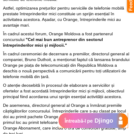
Astfel, optimizarea prețurilor pentru serviciile de telefonie mobilă
prestate întreprinderilor mici constituie un sprijin esențial în
activitatea acestora. Așadar, cu Orange, întreprinderile mici au
avantaje mari.
În cadrul acestui forum, Orange Moldova a fost partenerul
concursului
"Cel mai bun antreprenor din sectorul
întreprinderilor mici și mijlocii."
În cadrul ceremoniei de decernare a premiilor, directorul general al
companiei, Bruno Duthoit, a menționat faptul că lansarea brandului
Orange pe piața de telecomunicații din Republica Moldova a
deschis o nouă perspectivă a comunicării pentru toți utilizatorii de
telefonie mobilă din țară.
O atenție deosebită în procesul de elaborare a serviciilor și
ofertelor a fost acordată întreprinderilor mici și mijlocii, obiectivul
principal fiind acordarea unui sprijin esențial activității acestora.
De asemenea, directorul general al Orange a înmânat premiile
câștigătorilor concursului. Întreprinderile care s-au clasat pe locul
doi au primit pachete Orange PrePay, iar cele care s-au clasat pe
Djingo
Întreabă-l pe
primul loc au primit telefoane mobile model Nokia 6103 și pachete
Orange Abonament, care includ o oră de convorbiri gratuite, timp
de trei luni.