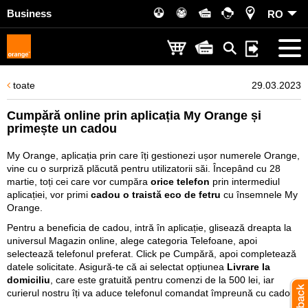
Business
RO
toate
29.03.2023
Cumpără online prin aplicația My Orange și
primește un cadou
My Orange, aplicația prin care îți gestionezi ușor numerele Orange,
vine cu o surpriză plăcută pentru utilizatorii săi. Începând cu 28
martie, toți cei care vor cumpăra
orice telefon
prin intermediul
aplicației, vor primi
cadou o traistă eco de fetru
cu însemnele My
Orange.
Pentru a beneficia de cadou, intră în aplicație, glisează dreapta la
universul Magazin online, alege categoria Telefoane, apoi
selectează telefonul preferat. Click pe Cumpără, apoi completează
datele solicitate. Asigură-te că ai selectat opțiunea
Livrare la
domiciliu
, care este gratuită pentru comenzi de la 500 lei, iar
curierul nostru îți va aduce telefonul comandat împreună cu cadoul.