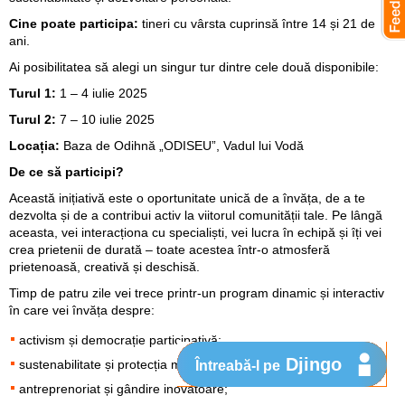
Cine poate participa:
tineri cu vârsta cuprinsă între 14 și 21 de
ani.
Ai posibilitatea să alegi un singur tur dintre cele două disponibile:
Turul 1:
1 – 4 iulie 2025
Turul 2:
7 – 10 iulie 2025
Locația:
Baza de Odihnă „ODISEU”, Vadul lui Vodă
De ce să participi?
Această inițiativă este o oportunitate unică de a învăța, de a te
dezvolta și de a contribui activ la viitorul comunității tale. Pe lângă
aceasta, vei interacționa cu specialiști, vei lucra în echipă și îți vei
crea prietenii de durată – toate acestea într-o atmosferă
prietenoasă, creativă și deschisă.
Timp de patru zile vei trece printr-un program dinamic și interactiv
în care vei învăța despre:
activism și democrație participativă;
Djingo
sustenabilitate și protecția mediului;
Întreabă-l pe
antreprenoriat și gândire inovatoare;