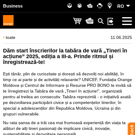
Business
RO
toate
11.06.2025
Dăm start înscrierilor la tabăra de vară „Tineri în
acțiune” 2025, ediția a III-a. Prinde ritmul și
înregistrează-te!
Ești tânăr, plin de curiozitate și dorești să dezvolți noi abilități, în
timp ce ai parte și de activități relaxante? UNICEF, Fundația Orange
Moldova și Centrul de Informare și Resurse PRO BONO te invită să
te înregistrezi la Tabăra de vară „Tineri în acțiune!”, organizată
pentru al treilea an consecutiv. Tabăra reprezintă - o inițiativă axată
pe dezvoltarea participării civice și a competențelor tinerilor, în
special a adolescenților din Republica Moldova, Ucraina și din
grupuri vulnerabile.
Nu rata șansa de a trăi cea mai frumoasă experiență din viața ta
alături de alți tineri pasionați de implicare civică, inovație,
sustenabilitate și dezvoltare personală.