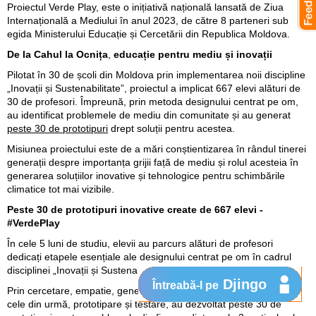
Proiectul Verde Play, este o inițiativă națională lansată de Ziua
Internațională a Mediului în anul 2023, de către 8 parteneri sub
egida Ministerului Educație și Cercetării din Republica Moldova.
De la Cahul la Ocnița
,
educație pentru mediu și inovații
Pilotat în 30 de școli din Moldova prin implementarea noii discipline
„Inovații și Sustenabilitate”, proiectul a implicat 667 elevi alături de
30 de profesori. Împreună, prin metoda designului centrat pe om,
au identificat problemele de mediu din comunitate și au generat
peste 30 de prototipuri
drept soluții pentru acestea.
Misiunea proiectului este de a mări conștientizarea în rândul tinerei
generații despre importanța grijii față de mediu și rolul acesteia în
generarea soluțiilor inovative și tehnologice pentru schimbările
climatice tot mai vizibile.
Peste 30 de prototipuri inovative create de 667 elevi -
#VerdePlay
În cele 5 luni de studiu, elevii au parcurs alături de profesori
dedicați etapele esențiale ale designului centrat pe om în cadrul
disciplinei „Inovații și Sustenabilitate”.
Djingo
Întreabă-l pe
Prin cercetare, empatie, generarea de idei, gândire creativă și, în
cele din urmă, prototipare și testare, au dezvoltat peste 30 de