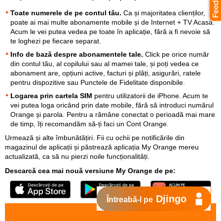
Toate numerele de pe contul tău.
Ca și majoritatea clienților,
poate ai mai multe abonamente mobile și de Internet + TV Acasă.
Acum le vei putea vedea pe toate în aplicație, fără a fi nevoie să
te loghezi pe fiecare separat.
Info de bază despre abonamentele tale.
Click pe orice număr
din contul tău, al copilului sau al mamei tale, și poți vedea ce
abonament are, opțiuni active, facturi și plăți, asigurări, ratele
pentru dispozitive sau Punctele de Fidelitate disponibile.
Logarea prin cartela SIM
pentru utilizatorii de iPhone. Acum te
vei putea loga oricând prin date mobile, fără să introduci numărul
Orange și parola. Pentru a rămâne conectat o perioadă mai mare
de timp, îți recomandăm să-ți faci un Cont Orange.
Urmează și alte îmbunătățiri. Fii cu ochii pe notificările din
magazinul de aplicații și păstrează aplicația My Orange mereu
actualizată, ca să nu pierzi noile funcționalități.
Descarcă cea mai nouă versiune My Orange de pe:
Djingo
Întreabă-l pe