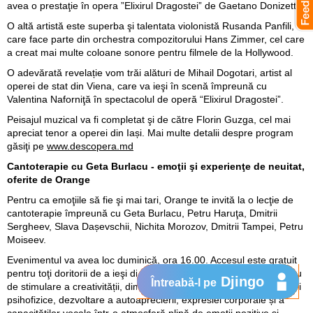
avea o prestaţie în opera ”Elixirul Dragostei” de Gaetano Donizetti.
O altă artistă este superba şi talentata violonistă Rusanda Panfili,
care face parte din orchestra compozitorului Hans Zimmer, cel care
a creat mai multe coloane sonore pentru filmele de la Hollywood.
O adevărată revelație vom trăi alături de Mihail Dogotari, artist al
operei de stat din Viena, care va ieşi în scenă împreună cu
Valentina Naforniţă în spectacolul de operă “Elixirul Dragostei”.
Peisajul muzical va fi completat şi de către Florin Guzga, cel mai
apreciat tenor a operei din Iași. Mai multe detalii despre program
găsiţi pe
www.descopera.md
Cantoterapie cu Geta Burlacu - emoţii şi experienţe de neuitat,
oferite de Orange
Pentru ca emoţiile să fie şi mai tari, Orange te invită la o lecţie de
cantoterapie împreună cu Geta Burlacu, Petru Haruţa, Dmitrii
Sergheev, Slava Dașevschii, Nichita Morozov, Dmitrii Tampei, Petru
Moiseev.
Evenimentul va avea loc duminică, ora 16.00. Accesul este gratuit
pentru toţi doritorii de a ieşi din clişeele cotidiene printr-un exercițiu
Djingo
Întreabă-l pe
de stimulare a creativității, diminuare a stresului, echilibrare a stării
psihofizice, dezvoltare a autoaprecierii, expresiei corporale și a