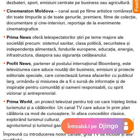
dezbateri, sport, emisiuni centrate pe business sau agricultură.
Cinemaraton Moldova
– canal axat pe filme artistice românești
din toate timpurile și de toate genurile, premiere, filme de colecție,
documentare și cine-interviuri, reportaje de la evenimente
cinematografice.
Prima News
oferă telespectatorilor știri pe teme majore ale
societății precum: sistemul sanitar, clasa politică, securitatea și
independența alimentară, fondurile europene, educația, energia,
infrastructura, diaspora sau siguranța cetățeanului.
Profit News
, partener al postului internațional Bloomberg, este
televiziunea care aduce noutăți din business, emisiuni și proiecte
editoriale speciale, care conectează lumea afacerilor cu publicul
larg, urmându-și misiunea de a fi o sursă de informație și de
inspirație pentru comunități și oameni responsabili, cu spirit
vizionar și antreprenorial.
Prima World
, un proiect televizat pentru toți cei care înțeleg limba
turismului și a călătoriilor. Un canal TV care aduce în prim plan
călătoria ca mod de cunoaștere, în afara concediilor clasice,
explorând turismul cultural, ecumenic, medical, ecologic,
Djingo
agroturismul și turismul gastronomic.
Întreabă-l pe
Împreună cu introducerea noilor canale, grila TV va include și alte