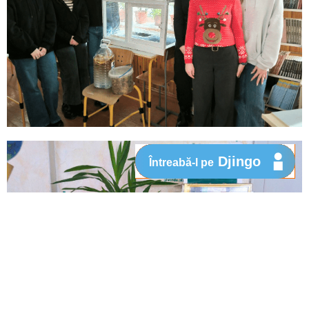
Djingo
Întreabă-l pe