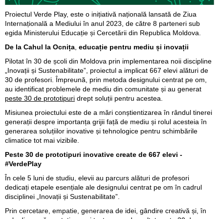
Proiectul Verde Play, este o inițiativă națională lansată de Ziua
Internațională a Mediului în anul 2023, de către 8 parteneri sub
egida Ministerului Educație și Cercetării din Republica Moldova.
De la Cahul la Ocnița
,
educație pentru mediu și inovații
Pilotat în 30 de școli din Moldova prin implementarea noii discipline
„Inovații și Sustenabilitate”, proiectul a implicat 667 elevi alături de
30 de profesori. Împreună, prin metoda designului centrat pe om,
au identificat problemele de mediu din comunitate și au generat
peste 30 de prototipuri
drept soluții pentru acestea.
Misiunea proiectului este de a mări conștientizarea în rândul tinerei
generații despre importanța grijii față de mediu și rolul acesteia în
generarea soluțiilor inovative și tehnologice pentru schimbările
climatice tot mai vizibile.
Peste 30 de prototipuri inovative create de 667 elevi -
#VerdePlay
În cele 5 luni de studiu, elevii au parcurs alături de profesori
dedicați etapele esențiale ale designului centrat pe om în cadrul
disciplinei „Inovații și Sustenabilitate”.
Prin cercetare, empatie, generarea de idei, gândire creativă și, în