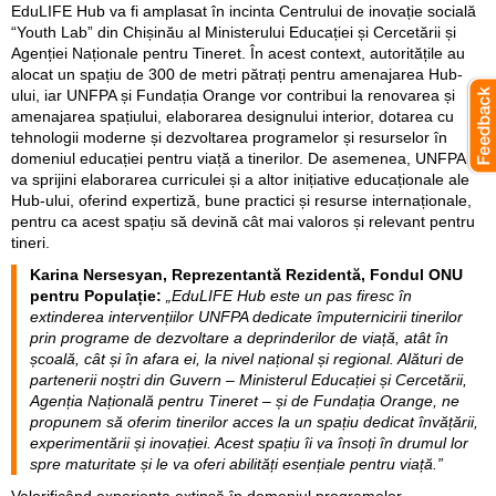
EduLIFE Hub va fi amplasat în incinta Centrului de inovație socială
“Youth Lab” din Chișinău al Ministerului Educației și Cercetării și
Agenției Naționale pentru Tineret. În acest context, autoritățile au
alocat un spațiu de 300 de metri pătrați pentru amenajarea Hub-
ului, iar UNFPA și Fundația Orange vor contribui la renovarea și
amenajarea spațiului, elaborarea designului interior, dotarea cu
tehnologii moderne și dezvoltarea programelor și resurselor în
domeniul educației pentru viață a tinerilor. De asemenea, UNFPA
va sprijini elaborarea curriculei și a altor inițiative educaționale ale
Hub-ului, oferind expertiză, bune practici și resurse internaționale,
pentru ca acest spațiu să devină cât mai valoros și relevant pentru
tineri.
Karina Nersesyan, Reprezentantă Rezidentă, Fondul ONU
pentru Populație:
„EduLIFE Hub este un pas firesc în
extinderea intervențiilor UNFPA dedicate împuternicirii tinerilor
prin programe de dezvoltare a deprinderilor de viață, atât în
școală, cât și în afara ei, la nivel național și regional. Alături de
partenerii noștri din Guvern – Ministerul Educației și Cercetării,
Agenția Națională pentru Tineret – și de Fundația Orange, ne
propunem să oferim tinerilor acces la un spațiu dedicat învățării,
experimentării și inovației. Acest spațiu îi va însoți în drumul lor
spre maturitate și le va oferi abilități esențiale pentru viață.”
Valorificând experiența extinsă în domeniul programelor