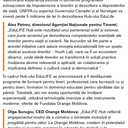
extrașcolare de împuternicire a tinerilor și dezvoltare a deprinderilor
de viață, UNFPA cu suportul Guvernului Canadei și al Norvegiei va
investi peste 5 milioane de lei în dezvoltarea Hub-ului EduLife.
Alex Petrov, directorul Agenției Naționale pentru Tineret:
„EduLIFE Hub este rezultatul unui parteneriat solid și vizionar,
care pune accentul pe dezvoltarea competențelor esențiale ale
tinerilor pentru viață și carieră. Ne bucurăm să fim parte a
acestei inițiative care aduce inovația educațională într-un spațiu
dedicat exclusiv tinerilor - Youth Lab, care va fi un ecosistem
dinamic, unde ideile tinerilor se transformă în soluții practice,
învățarea devine relevantă și aplicată, iar colaborarea și
implicarea definesc o cultură civică și democratică.”
În cadrul Hub-ului EduLIFE se preconizează a fi desfășurate
programe de formare pentru tineri, profesioniști care lucrează cu și
pentru tineri, formatori în domeniul educației pentru sănătate dar și
părinți. Totodată, aici vor exista oportunități de învățare
experiențială, utilizând tehnologiile imersive și alte instrumente
moderne, oferite de Fundația Orange Moldova.
Olga Surugiu, CEO Orange Moldova:
„EduLIFE Hub reflectă
angajamentul nostru de a construi o societate incluzivă și
pregătită pentru viitor. La Orange Moldova, credem în potențialul
tinerilor și investim constant în educația lor digitală și în