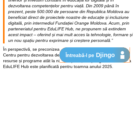
dezvoltarea competențelor pentru viață. Din 2009 până în
prezent, peste 500.000 de persoane din Republica Moldova au
beneficiat direct de proiectele noastre de educație și incluziune
digitală, prin intermediul Fundației Orange Moldova. Acum, prin
parteneriatul pentru EduLIFE Hub, ne propunem să extindem
acest impact – oferind și mai mult acces la tehnologie, formare și
un nou spațiu pentru exprimare și creștere personală.”
În perspectivă, se preconizează ca EduLIFE Hub să devină un
Djingo
Centru pentru dezvoltarea deprinderilor de viață a tinerilor, oferind
Întreabă-l pe
resurse și programe atât la nivel național, cât și regional. Lansarea
EduLIFE Hub este planificată pentru toamna anului 2025.
EduLIFE Hub este o componentă a programelor EduLIFE
desfășurate de UNFPA în Moldova, cu intervenții în învățământul
general, profesional tehnic și în comunitate. EduLIFE reprezintă o
abordare comprehensivă de susținere a tinerilor în dezvoltarea
abilităților de viață în tranziția lor spre maturitate pentru a lua decizii
informate și a se integra mai ușor în societate și pe piața muncii.