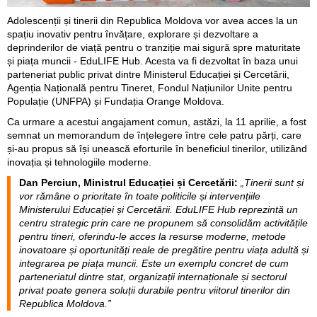
Adolescenții și tinerii din Republica Moldova vor avea acces la un
spațiu inovativ pentru învățare, explorare și dezvoltare a
deprinderilor de viață pentru o tranziție mai sigură spre maturitate
și piața muncii - EduLIFE Hub. Acesta va fi dezvoltat în baza unui
parteneriat public privat dintre Ministerul Educației și Cercetării,
Agenția Națională pentru Tineret, Fondul Națiunilor Unite pentru
Populație (UNFPA) și Fundația Orange Moldova.
Ca urmare a acestui angajament comun, astăzi, la 11 aprilie, a fost
semnat un memorandum de înțelegere între cele patru părți, care
și-au propus să își unească eforturile în beneficiul tinerilor, utilizând
inovația și tehnologiile moderne.
Dan Perciun, Ministrul Educației și Cercetării:
„Tinerii sunt și
vor rămâne o prioritate în toate politicile și intervențiile
Ministerului Educației și Cercetării. EduLIFE Hub reprezintă un
centru strategic prin care ne propunem să consolidăm activitățile
pentru tineri, oferindu-le acces la resurse moderne, metode
inovatoare și oportunități reale de pregătire pentru viața adultă și
integrarea pe piața muncii. Este un exemplu concret de cum
parteneriatul dintre stat, organizații internaționale și sectorul
privat poate genera soluții durabile pentru viitorul tinerilor din
Republica Moldova.”